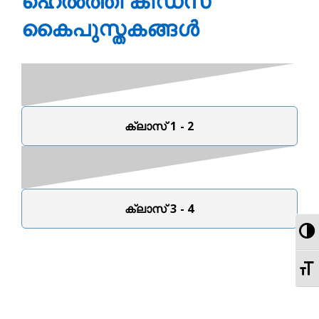
ഹെൽത്തി കിഡ്സ്
കൈപുസ്തകങ്ങൾ
ക്ലാസ് 1 - 2
ക്ലാസ് 3 - 4
To
To